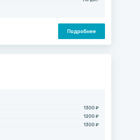
Подробнее
1300 ₽
1200 ₽
1300 ₽