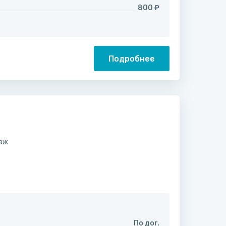
800 ₽
Подробнее
саж
По дог.