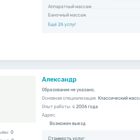
Аппаратный массаж
Баночный массаж
Ещё 26 услуг
Александр
Образование не указано,
Основная специализация:
Классический мас
Опыт работы:
с 2006 года
Адрес:
Возможен выезд
ывы:
0
Стоимость услуг: