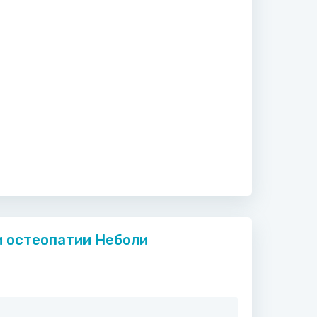
 остеопатии Неболи