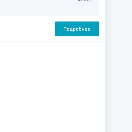
Подробнее