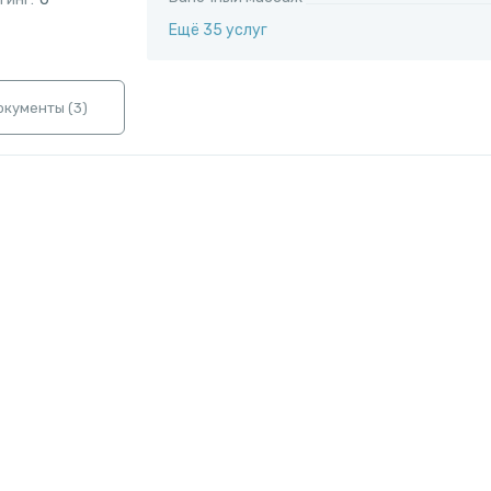
Ещё 35 услуг
окументы (
3
)