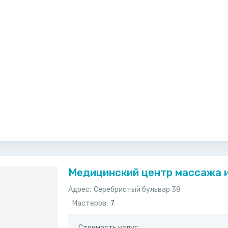
Медицинский центр массажа и
Адрес:
Серебристый бульвар 38
Мастеров:
7
Стоимость услуг: