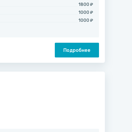
1800 ₽
1000 ₽
1000 ₽
Подробнее