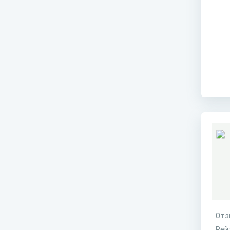
Отз
Рей