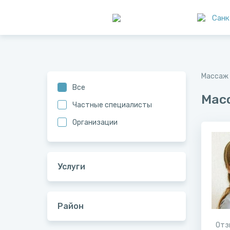
Санк
Массаж 
Все
Мас
Частные специалисты
Организации
Услуги
Район
Отз