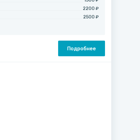
1500 ₽
2200 ₽
2500 ₽
Подробнее