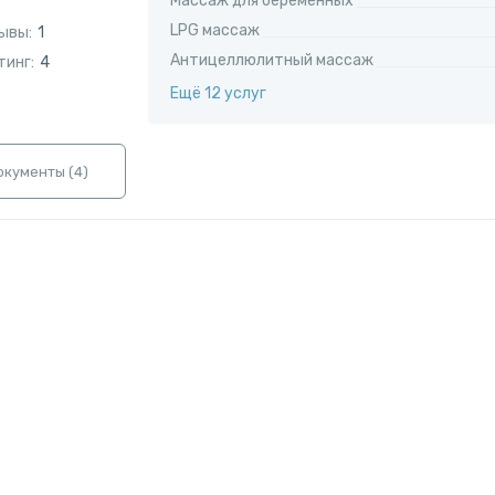
Массаж для беременных
LPG массаж
ывы:
1
Антицеллюлитный массаж
тинг:
4
Ещё 12 услуг
окументы (
4
)