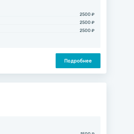
2500 ₽
2500 ₽
2500 ₽
Подробнее