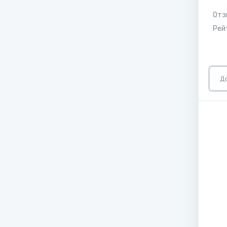
Отз
Рей
Д