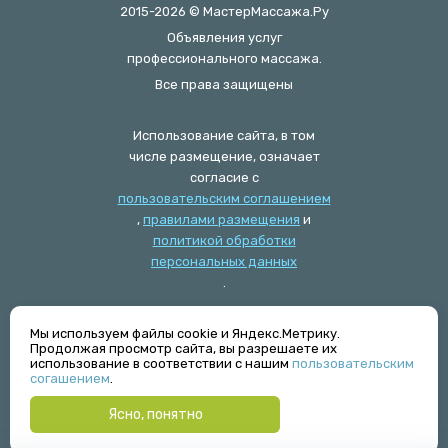
2015-2026 © МастерМассажа.Ру
Объявления услуг
профессионального массажа.
Все права защищены
Использование сайта, в том
числе размещение, означает
согласие с
пользовательским соглашением
,
правилами размещения
и
политикой обработки
персональных данных
.
Мы используем файлы cookie и Яндекс.Метрику.
Журнал
Продолжая просмотр сайта, вы разрешаете их
Техническая поддержка
использование в соответствии с нашим
пользовательским
hi@mastermassaga.ru
согашением
.
Ясно, понятно