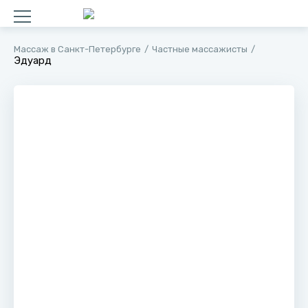
Массаж в Санкт-Петербурге
Частные массажисты
Эдуард