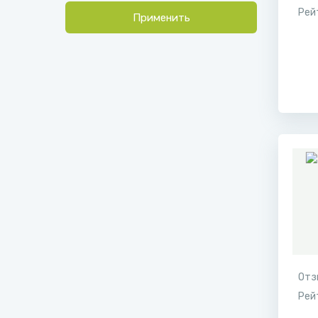
Рей
Применить
Отз
Рей