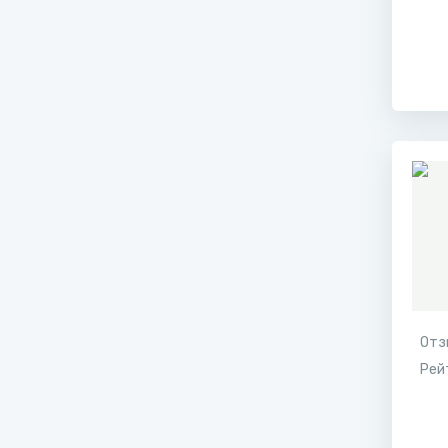
Отз
Рей