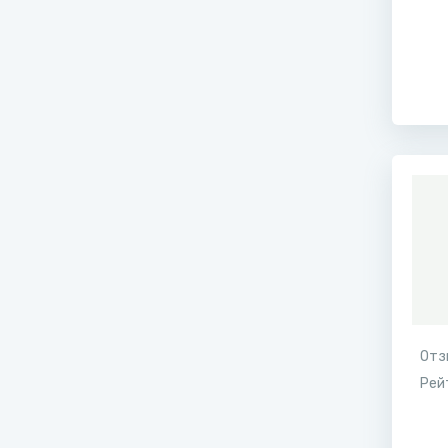
Отз
Рей