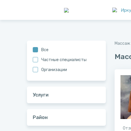
Ирку
Массаж 
Все
Мас
Частные специалисты
Организации
Услуги
Район
Отз