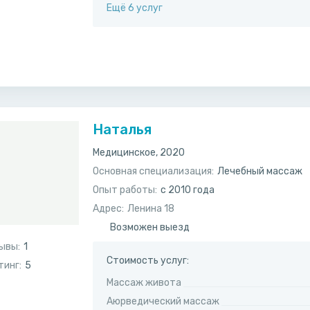
Ещё 6 услуг
Наталья
Медицинское, 2020
Основная специализация:
Лечебный массаж
Опыт работы:
с 2010 года
Адрес:
Ленина 18
Возможен выезд
ывы:
1
Стоимость услуг:
тинг:
5
Массаж живота
Аюрведический массаж