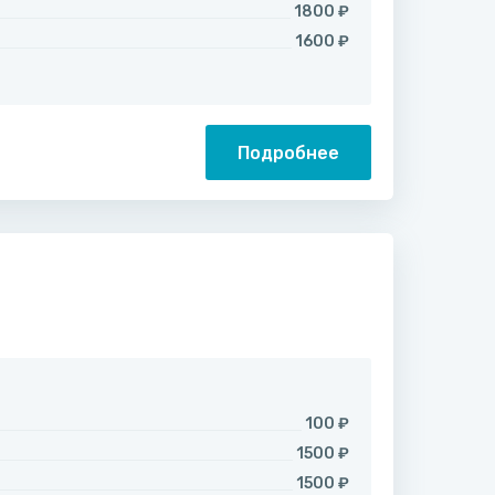
1800 ₽
1600 ₽
Подробнее
100 ₽
1500 ₽
1500 ₽