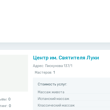
Центр им. Святителя Луки
Адрес:
​Пискунова 137/1
Мастеров:
1
Стоимость услуг:
Массаж живота
Испанский массаж
ывы:
0
Классический массаж
тинг:
0