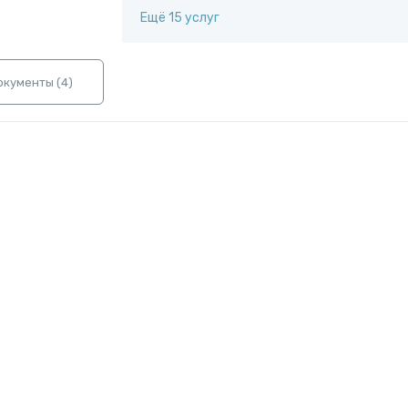
Ещё 15 услуг
окументы (
4
)