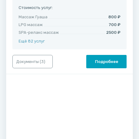
Стоимость услуг:
Массаж Гуаша
800 ₽
LPG массаж
700 ₽
SPA-релакс массаж
2500 ₽
Ещё 82 услуг
Документы (
3
)
Подробнее