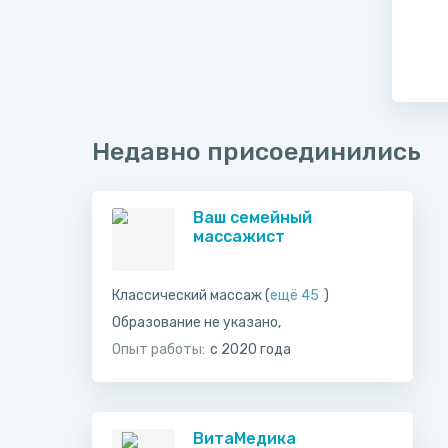
Недавно присоединились
Ваш семейный
массажист
Классический массаж (
ещё 45
)
Образование не указано,
Опыт работы:
с 2020 года
ВитаМедика