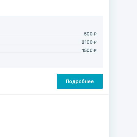
500 ₽
2100 ₽
1500 ₽
Подробнее