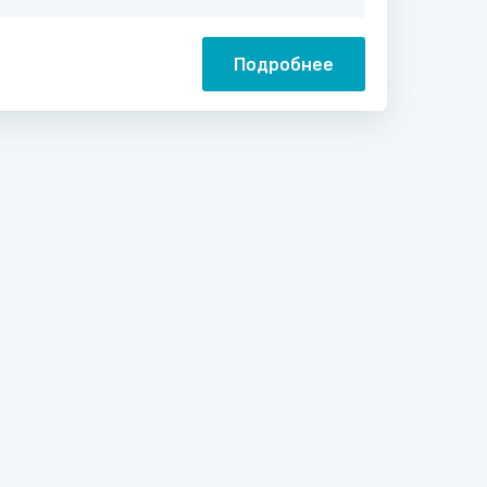
Подробнее