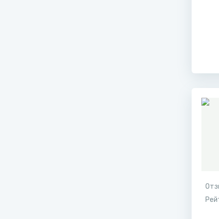
Отз
Рей