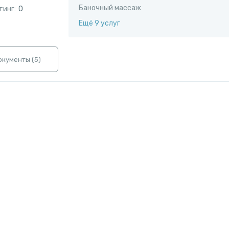
Баночный массаж
тинг:
0
Ещё 9 услуг
окументы (
5
)