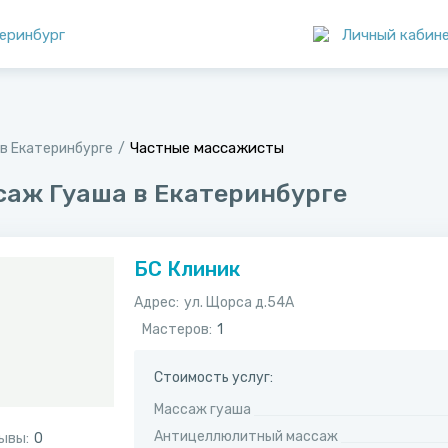
еринбург
Личный кабин
Частные массажисты
в Екатеринбурге
саж Гуаша в Екатеринбурге
БС Клиник
Адрес:
ул. Щорса д.54А
Мастеров:
1
Стоимость услуг:
Массаж гуаша
Антицеллюлитный массаж
ывы:
0