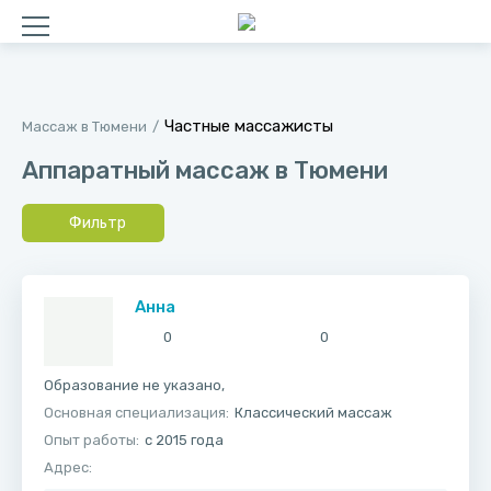
Частные массажисты
Массаж в Тюмени
Аппаратный массаж в Тюмени
Фильтр
Анна
0
0
Образование не указано,
Основная специализация:
Классический массаж
Опыт работы:
с 2015 года
Адрес: