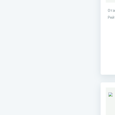
Отз
Рей