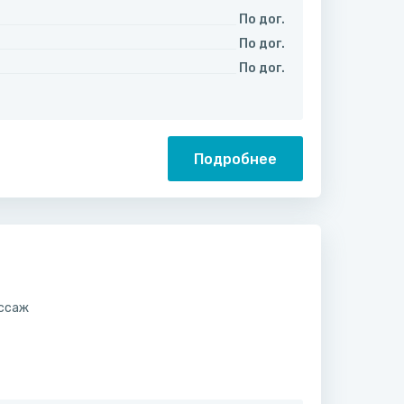
По дог.
По дог.
По дог.
Подробнее
ссаж