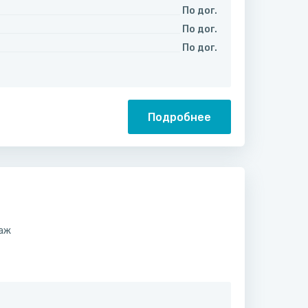
По дог.
По дог.
По дог.
Подробнее
саж