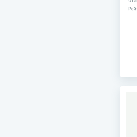
Отз
Рей