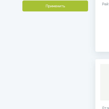
Рей
Применить
Отз