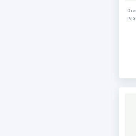
Отз
Рей