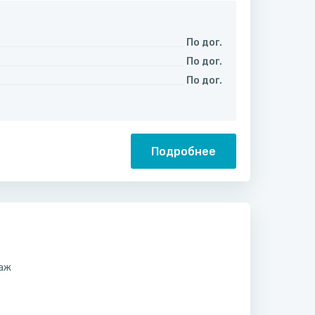
По дог.
По дог.
По дог.
Подробнее
саж