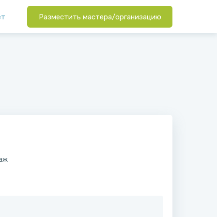
ет
Разместить мастера/организацию
саж