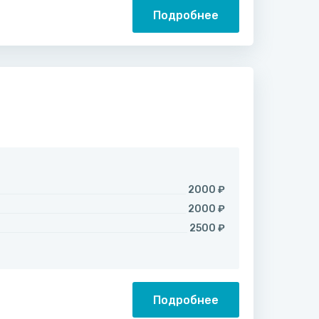
Подробнее
2000 ₽
2000 ₽
2500 ₽
Подробнее