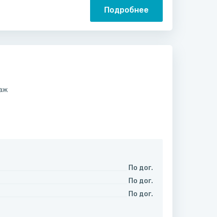
Подробнее
саж
По дог.
По дог.
По дог.