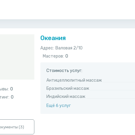
Океания
Адрес:
​Валовая 2/10
Мастеров:
0
Стоимость услуг:
Антицеллюлитный массаж
Бразильский массаж
ывы:
0
Индийский массаж
тинг:
0
Ещё 6 услуг
окументы (
3
)