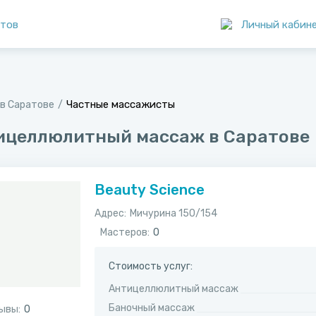
тов
Личный кабин
Частные массажисты
в Саратове
ицеллюлитный массаж в Саратове
Beauty Science
Адрес:
​Мичурина 150/154
Мастеров:
0
Стоимость услуг:
Антицеллюлитный массаж
Баночный массаж
ывы:
0