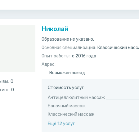
Николай
Образование не указано,
Основная специализация:
Классический мас
Опыт работы:
с 2016 года
Адрес:
Возможен выезд
ывы:
0
Стоимость услуг:
тинг:
0
Антицеллюлитный массаж
Баночный массаж
Классический массаж
Ещё 12 услуг