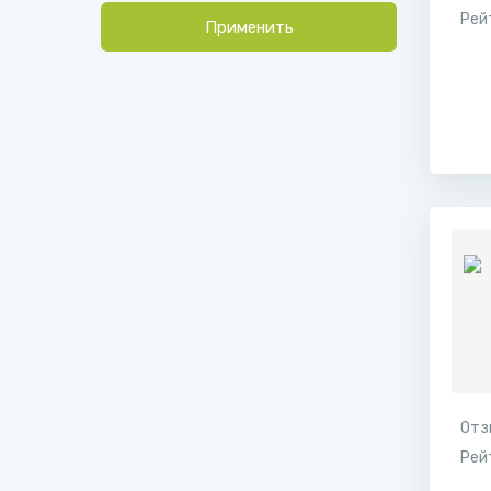
Рей
Применить
Отз
Рей