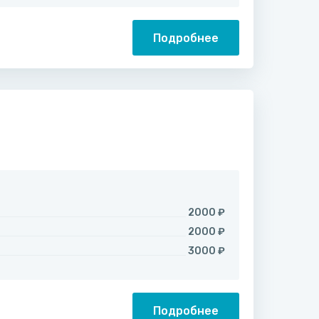
Подробнее
2000 ₽
2000 ₽
3000 ₽
Подробнее