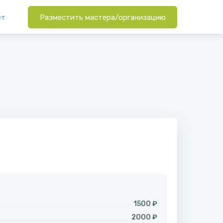
ет
Разместить мастера/организацию
1500 ₽
2000 ₽