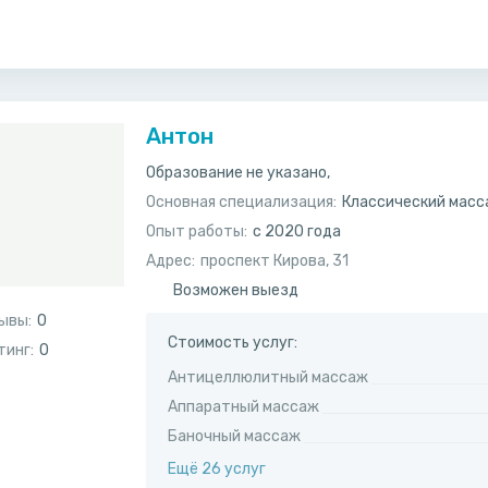
Антон
Образование не указано,
Основная специализация:
Классический мас
Опыт работы:
с 2020 года
Адрес:
проспект Кирова, 31
Возможен выезд
ывы:
0
Стоимость услуг:
тинг:
0
Антицеллюлитный массаж
Аппаратный массаж
Баночный массаж
Ещё 26 услуг