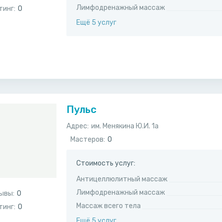
Лимфодренажный массаж
тинг:
0
Ещё 5 услуг
Пульс
Адрес:
​им. Менякина Ю.И. 1а
Мастеров:
0
Стоимость услуг:
Антицеллюлитный массаж
Лимфодренажный массаж
ывы:
0
Массаж всего тела
тинг:
0
Ещё 5 услуг