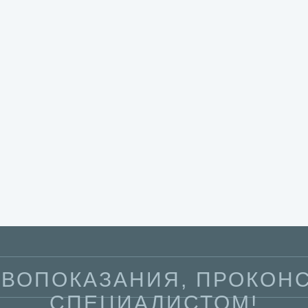
ВОПОКАЗАНИЯ, ПРОКОНС
СПЕЦИАЛИСТОМ!