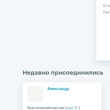
Отз
Рей
Недавно присоединились
Александр
Классический массаж (
ещё 13
)