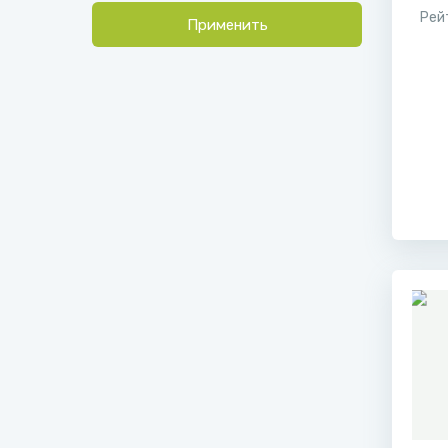
Рей
Применить