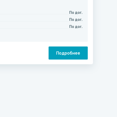
По дог.
По дог.
По дог.
Подробнее