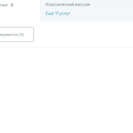
Классический массаж
тинг:
0
Ещё 11 услуг
окументы (
3
)