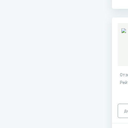
Отз
Рей
Д