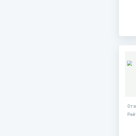
Отз
Рей