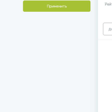
Рей
Применить
Д