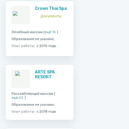
Crown Thai Spa
Документы
Лечебный массаж (
ещё 16
)
Образование не указано,
Опыт работы:
с 2015 года
ARTE SPA
RESORT
Расслабляющий массаж (
ещё 23
)
Образование не указано,
Опыт работы:
с 2018 года