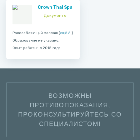
Crown Thai Spa
Документы
Расслабляющий массаж (
ещё 6
)
Образование не указано,
Опыт работы:
с 2015 года
ВОЗМОЖНЫ
ПРОТИВОПОКАЗАНИЯ,
ПРОКОНСУЛЬТИРУЙТЕСЬ СО
СПЕЦИАЛИСТОМ!