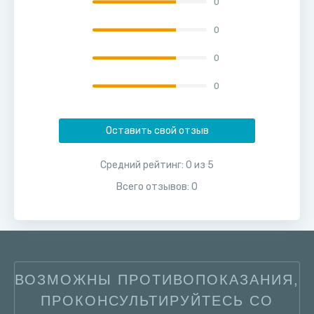
0
0
0
0
Оставить свой отзыв
Средний рейтинг:
0
из
5
Всего отзывов:
0
ВОЗМОЖНЫ ПРОТИВОПОКАЗАНИЯ,
ПРОКОНСУЛЬТИРУЙТЕСЬ СО