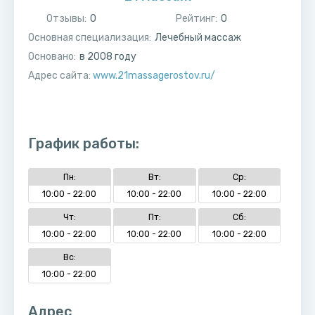
Отзывы:
0
Рейтинг:
0
Основная специализация:
Лечебный массаж
Основано:
в
2008
году
Адрес сайта:
www.21massagerostov.ru/
График работы:
Пн:
Вт:
Ср:
10:00 - 22:00
10:00 - 22:00
10:00 - 22:00
Чт:
Пт:
Сб:
10:00 - 22:00
10:00 - 22:00
10:00 - 22:00
Вс:
10:00 - 22:00
Адрес