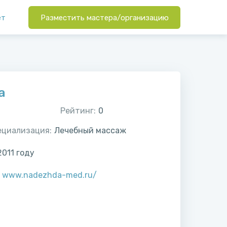
ет
Разместить мастера/организацию
а
Рейтинг:
0
ециализация:
Лечебный массаж
2011
году
:
www.nadezhda-med.ru/