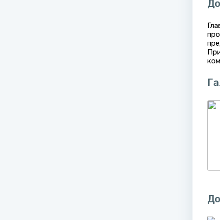
До
Гла
про
пре
При
ком
Га
До