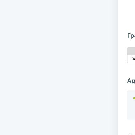
Гр
0
Ад