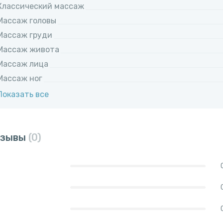
Классический массаж
Массаж головы
Массаж груди
Массаж живота
Массаж лица
Массаж ног
Показать все
тзывы
(0)