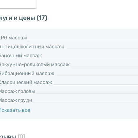
луги и цены
(17)
LPG массаж
Антицеллюлитный массаж
Баночный массаж
Вакуумно-роликовый массаж
Вибрационный массаж
Классический массаж
Массаж головы
Массаж груди
Показать все
тзывы
(0)