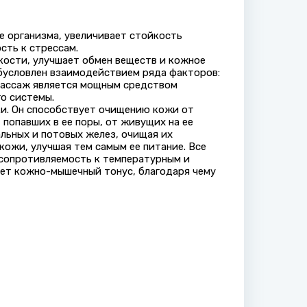
е организма, увеличивает стойкость
сть к стрессам.
ости, улучшает обмен веществ и кожное
бусловлен взаимодействием ряда факторов:
Массаж является мощным средством
го системы.
и. Он способствует очищению кожи от
попавших в ее поры, от живущих на ее
льных и потовых желез, очищая их
кожи, улучшая тем самым ее питание. Все
е сопротивляемость к температурным и
ет кожно-мышечный тонус, благодаря чему