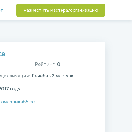
ет
Разместить мастера/организацию
ка
Рейтинг:
0
ециализация:
Лечебный массаж
2017
году
:
амазонка55.рф