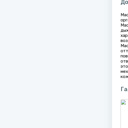
До
Мас
орг
Мас
дых
хар
воз
Мас
отт
пов
отв
это
мех
кож
Га