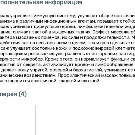
полнительная информация
саж укрепляет иммунную систему, улучшает общее состояни
анизма к различным инфекционным агентам, повышает стойко
саж усиливает циркуляцию крови, лимфы, межтканевой жидк
ание, снимает застой в мышечных тканях. Эффект массажа о
актера массажных приемов, их силы и продолжительности. 
действия как на весь организм в целом, так и на отдельные е
саж улучшает состояние кожи и подкожножировой клетчатк
оргающихся роговых чешуек, различных посторонних частиц, 
ерхности микробов. Кроме этого, он нормализует функции са
ерстия от секрета, активизирует крово- и лимфообращение 
 делает кожу упругой, розовой и бархатистой, усиливает е
аническим воздействиям. Профилактический массаж повыша
а становится эластичной, гладкой и плотной.
лерея
(4)