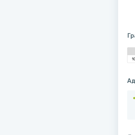
Гр
1
Ад