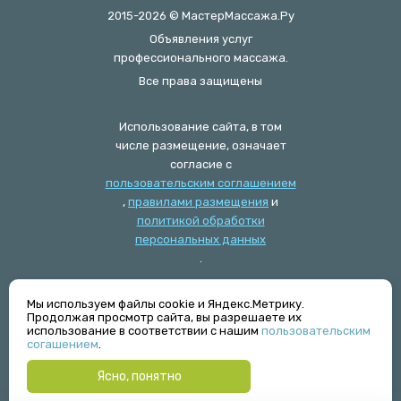
2015-2026 © МастерМассажа.Ру
Объявления услуг
профессионального массажа.
Все права защищены
Использование сайта, в том
числе размещение, означает
согласие с
пользовательским соглашением
,
правилами размещения
и
политикой обработки
персональных данных
.
Мы используем файлы cookie и Яндекс.Метрику.
Журнал
Продолжая просмотр сайта, вы разрешаете их
Техническая поддержка
использование в соответствии с нашим
пользовательским
hi@mastermassaga.ru
согашением
.
Ясно, понятно