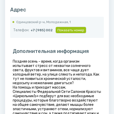
Адрес
Одинцовский р-н, Молодежная, 1
Телефон:
+7 (985) 002
Показать номер
Дополнительная информация
Поздняя осень – время, когда организм
испытывает стресс от нехватки солнечного
света, фруктов и витаминов, все чаще дует
холодный ветер, на улице слякоть и непогода. Как
тут не появиться хронической усталости,
недосыпу и нежеланию двигаться?
На помощь и приходит массаж.
Специалисты Федеральной Сети Салонов Красоты
«ЦирюльникЪ» подберут для вас необходимые
процедуры, которые благотворно воздействуют
на общее самочувствие, делают мышцы более
эластичными, устраняют отеки, нормализуют
самочувствие и сон, а также подтягивают кожу и