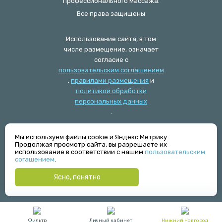
профессионального массажа.
Все права защищены
Использование сайта, в том
числе размещение, означает
согласие с
пользовательским соглашением
,
правилами размещения
и
политикой обработки
персональных данных
.
Мы используем файлы cookie и Яндекс.Метрику.
Журнал
Продолжая просмотр сайта, вы разрешаете их
Техническая поддержка
использование в соответствии с нашим
пользовательским
hi@mastermassaga.ru
согашением
.
Ясно, понятно
Фильтр
Личный кабинет
Нижний Новгород