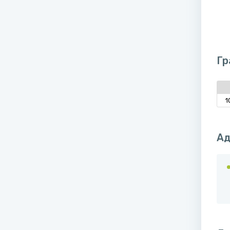
Гр
1
Ад