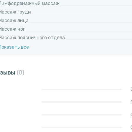
Лимфодренажный массаж
Массаж груди
Массаж лица
Массаж ног
Массаж поясничного отдела
Показать все
тзывы
(0)