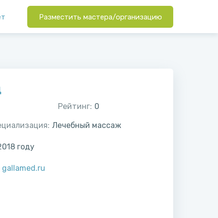
ет
Разместить мастера/организацию
д
Рейтинг:
0
ециализация:
Лечебный массаж
2018
году
:
gallamed.ru