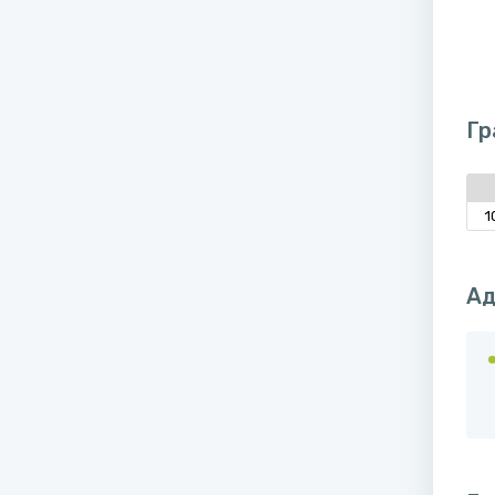
Гр
1
Ад