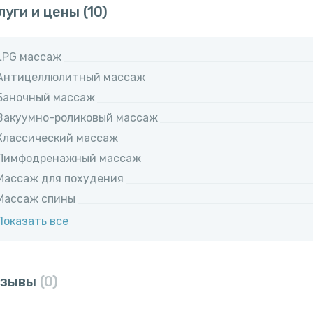
луги и цены
(10)
LPG массаж
Антицеллюлитный массаж
Баночный массаж
Вакуумно-роликовый массаж
Классический массаж
Лимфодренажный массаж
Массаж для похудения
Массаж спины
Показать все
тзывы
(0)