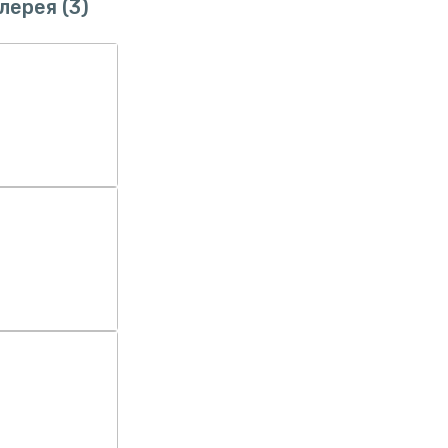
лерея
(3)