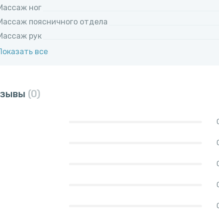
Массаж ног
Массаж поясничного отдела
Массаж рук
Показать все
тзывы
(0)