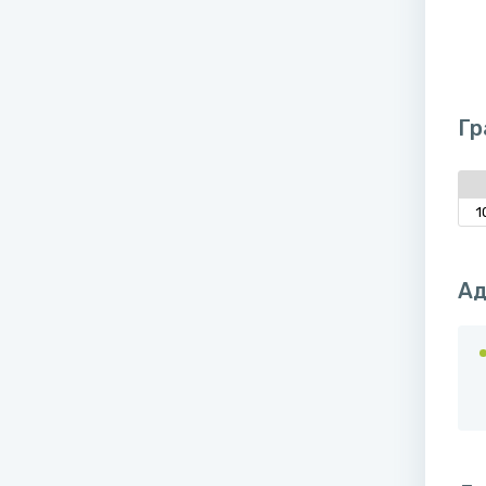
Гр
1
Ад