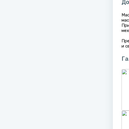
До
Мас
мас
При
мех
Пре
и с
Га