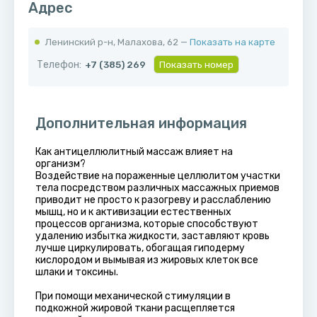
Адрес
Ленинский р-н, ​Малахова, 62 —
Показать на карте
Телефон:
+7 (385) 269
Показать номер
Дополнительная информация
Как антицеллюлитный массаж влияет на
организм?
Воздействие на пораженные целлюлитом участки
тела посредством различных массажных приемов
приводит не просто к разогреву и расслаблению
мышц, но и к активизации естественных
процессов организма, которые способствуют
удалению избытка жидкости, заставляют кровь
лучше циркулировать, обогащая гиподерму
кислородом и вымывая из жировых клеток все
шлаки и токсины.
При помощи механической стимуляции в
подкожной жировой ткани расщепляется