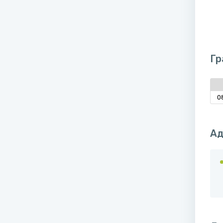
Гр
0
Ад