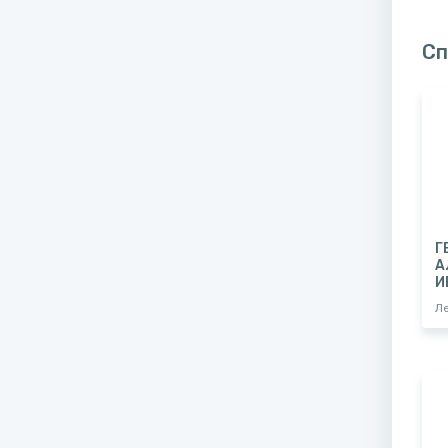
Сп
Г
А
И
Л