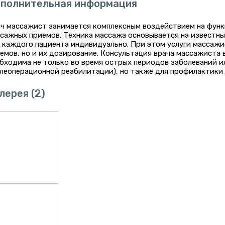
полнительная информация
ч массажист занимается комплексным воздействием на функ
сажных приемов. Техника массажа основывается на известн
 каждого пациента индивидуально. При этом услуги массаж
емов, но и их дозирование. Консультация врача массажиста
бходима не только во время острых периодов заболеваний ил
леоперационной реабилитации), но также для профилактики 
лерея
(2)