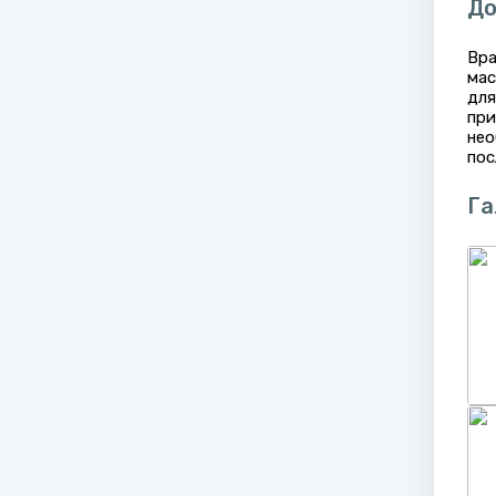
До
Вра
мас
для
при
нео
пос
Га