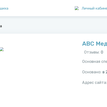
шиха
Личный кабин
а
ABC Ме
Отзывы:
0
Основная сп
Основано:
в
Адрес сайта