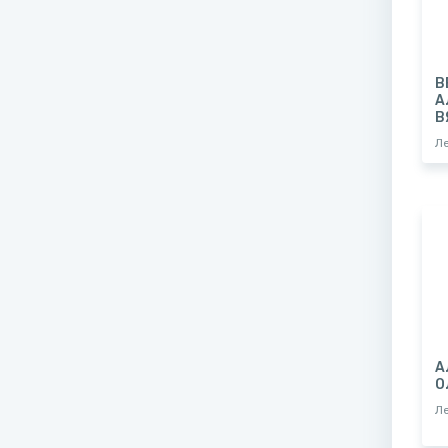
В
А
В
Л
А
О
Л