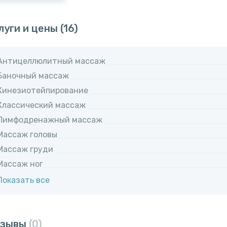
луги и цены
(16)
Антицеллюлитный массаж
Баночный массаж
Кинезиотейпирование
Классический массаж
Лимфодренажный массаж
Массаж головы
Массаж груди
Массаж ног
Показать все
тзывы
(0)