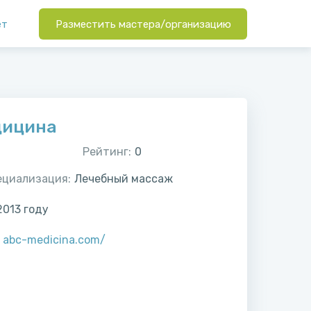
ет
Разместить мастера/организацию
дицина
Рейтинг:
0
ециализация:
Лечебный массаж
2013
году
:
abc-medicina.com/