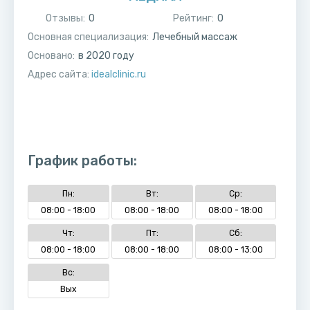
Отзывы:
0
Рейтинг:
0
Основная специализация:
Лечебный массаж
Основано:
в
2020
году
Адрес сайта:
idealclinic.ru
График работы:
Пн:
Вт:
Ср:
08:00 - 18:00
08:00 - 18:00
08:00 - 18:00
Чт:
Пт:
Сб:
08:00 - 18:00
08:00 - 18:00
08:00 - 13:00
Вс:
Вых