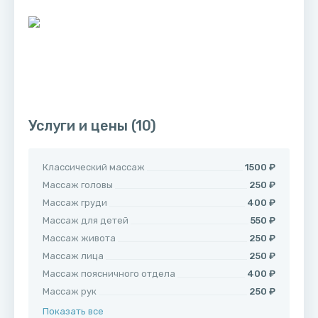
Услуги и цены
(10)
Классический массаж
1500 ₽
Массаж головы
250 ₽
Массаж груди
400 ₽
Массаж для детей
550 ₽
Массаж живота
250 ₽
Массаж лица
250 ₽
Массаж поясничного отдела
400 ₽
Массаж рук
250 ₽
Показать все