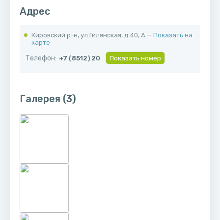
Адрес
Кировский р-н, ул.Гилянская, д.40, А —
Показать на
карте
Телефон:
+7 (8512) 20
Показать номер
Галерея
(3)