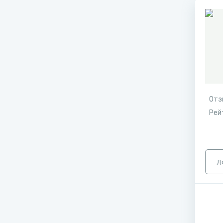
Отз
Рей
Д