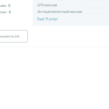
LPG массаж
ывы:
0
Антицеллюлитный массаж
тинг:
0
Ещё 11 услуг
окументы (
4
)