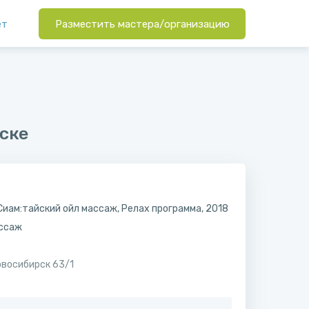
ет
Разместить мастера/организацию
ске
Сиам:тайский ойл массаж, Релах программа, 2018
ссаж
овосибирск 63/1