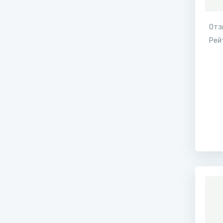
Отз
Рей