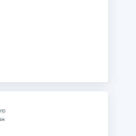
010
саж